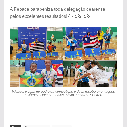
A Febace parabeniza toda delegação cearense
pelos excelentes resultados! 🥳🥈🥈🥉🥉
Wendel e Júlia no pódio da competição e Júlia recebe orientações
da técnica Daniele - Fotos: Silvio Junior/SESPORTE