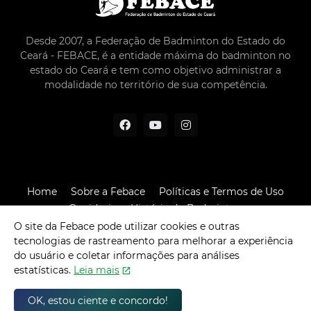
Desde 2007, a Federação de Badminton do Estado do
Ceará - FEBACE, é a entidade máxima do badminton no
estado do Ceará e tem como objetivo administrar a
modalidade no território de sua competência.
Home
Sobre a Febace
Políticas e Termos de Uso
Ouvidoria
História do Badminton
O site da Febace pode utilizar cookies e outras
Desenvolvido por -
Pixel Conteúdos © 2023
tecnologias de rastreamento para melhorar a experiência
do usuário e coletar informações para análises
estatísticas.
Leia mais
OK, estou ciente e concordo!