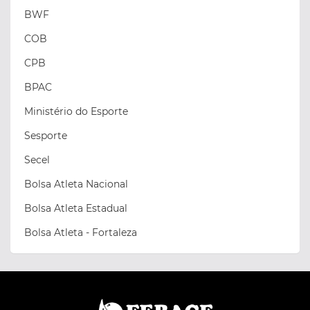
BWF
COB
CPB
BPAC
Ministério do Esporte
Sesporte
Secel
Bolsa Atleta Nacional
Bolsa Atleta Estadual
Bolsa Atleta - Fortaleza